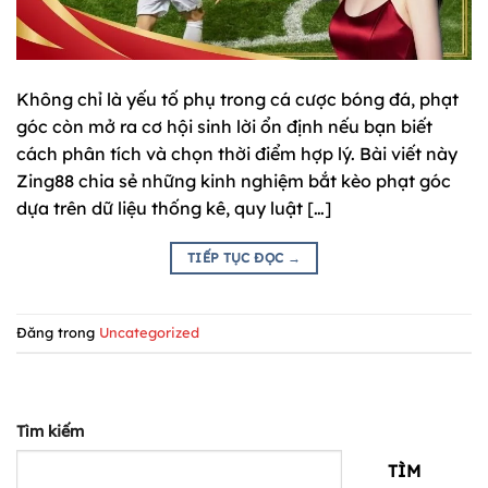
Không chỉ là yếu tố phụ trong cá cược bóng đá, phạt
góc còn mở ra cơ hội sinh lời ổn định nếu bạn biết
cách phân tích và chọn thời điểm hợp lý. Bài viết này
Zing88 chia sẻ những kinh nghiệm bắt kèo phạt góc
dựa trên dữ liệu thống kê, quy luật […]
TIẾP TỤC ĐỌC
→
Đăng trong
Uncategorized
Tìm kiếm
TÌM