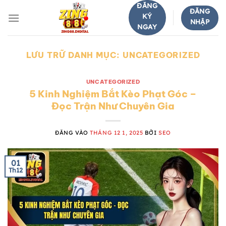
Bỏ
ĐĂNG
ĐĂNG
KÝ
qua
NHẬP
NGAY
nội
dung
LƯU TRỮ DANH MỤC:
UNCATEGORIZED
UNCATEGORIZED
5 Kinh Nghiệm Bắt Kèo Phạt Góc –
Đọc Trận Như Chuyên Gia
ĐĂNG VÀO
THÁNG 12 1, 2025
BỞI
SEO
01
Th12