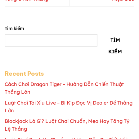
Tìm kiếm
TÌM
KIẾM
Recent Posts
Cách Chơi Dragon Tiger – Hướng Dẫn Chiến Thuật
Thắng Lớn
Luật Chơi Tài Xỉu Live – Bí Kíp Đọc Vị Dealer Để Thắng
Lớn
Blackjack Là Gì? Luật Chơi Chuẩn, Mẹo Hay Tăng Tỷ
Lệ Thắng