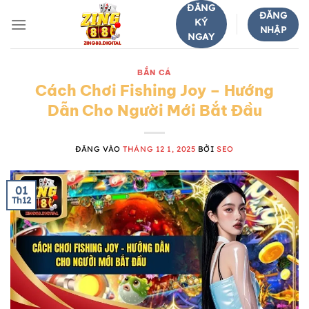
Bỏ
ĐĂNG
ĐĂNG
KÝ
qua
NHẬP
NGAY
nội
dung
BẮN CÁ
Cách Chơi Fishing Joy – Hướng
Dẫn Cho Người Mới Bắt Đầu
ĐĂNG VÀO
THÁNG 12 1, 2025
BỞI
SEO
01
Th12