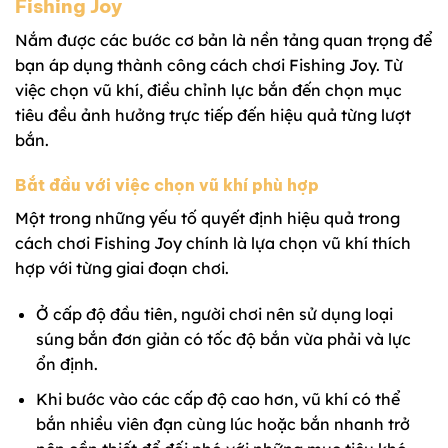
Fishing Joy
Nắm được các bước cơ bản là nền tảng quan trọng để
bạn áp dụng thành công cách chơi Fishing Joy. Từ
việc chọn vũ khí, điều chỉnh lực bắn đến chọn mục
tiêu đều ảnh hưởng trực tiếp đến hiệu quả từng lượt
bắn.
Bắt đầu với việc chọn vũ khí phù hợp
Một trong những yếu tố quyết định hiệu quả trong
cách chơi Fishing Joy chính là lựa chọn vũ khí thích
hợp với từng giai đoạn chơi.
Ở cấp độ đầu tiên, người chơi nên sử dụng loại
súng bắn đơn giản có tốc độ bắn vừa phải và lực
ổn định.
Khi bước vào các cấp độ cao hơn, vũ khí có thể
bắn nhiều viên đạn cùng lúc hoặc bắn nhanh trở